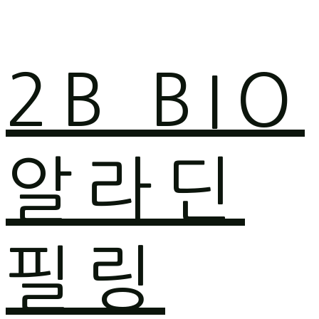
2B BIO
알라딘
필링