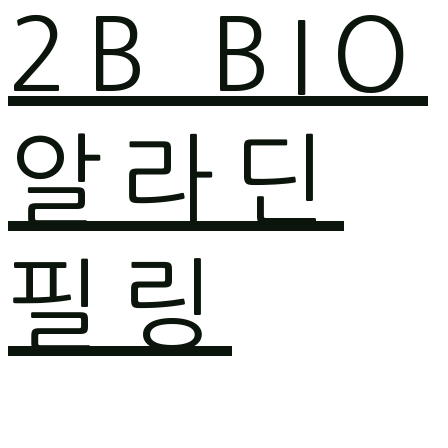
2B BIO
알라딘
필링