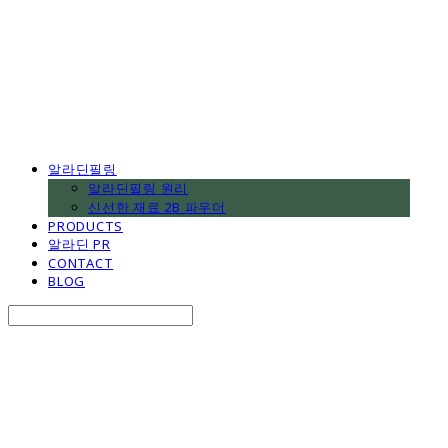
알라딘필링
알라딘필링 원리
신선한 재료 2B 파우더
PRODUCTS
알라딘 PR
CONTACT
BLOG
Search
검색
Log In
로그인
Cart
장바구니