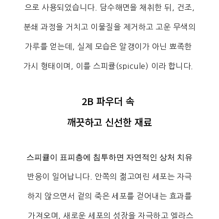
으로
사용되었습니다.
담수해면을 채취한 뒤, 건조,
분쇄
과정을
거치고 이물질을 제거하고
고운 무색의
가루를 얻는데, 실제 모습은 알갱이가 아닌 뾰족한
가시 형태이며,
이를 스피큘(spicule) 이라 합니다.
2B 파우더 속
깨끗하고 신선한 재료
스피큘이 표피층에 침투하면 자연적인 상처 치유
반응이
일어납니다.
안쪽의 젊고여린 세포는
자극
하지
않으면서 겉의 죽은 세포를 걷어내는
효과를
가져오며,
새로운 세포의 성장을 자극하고
엘라스