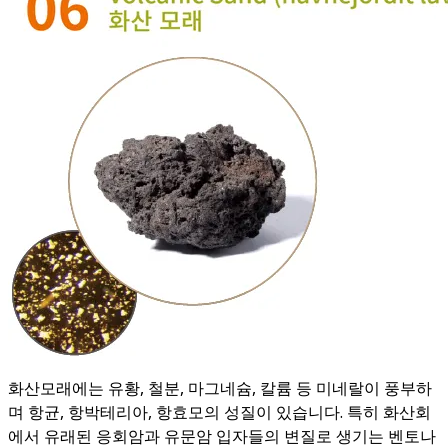
화산모래에는 유황, 철분, 마그네슘, 칼륨 등 미네랄이 풍부하
며 항균, 항박테리아, 항효모의 성질이 있습니다. 특히 화산회
에서 유래된 응회암과 유문암 입자들의 변질로 생기는 벤토나