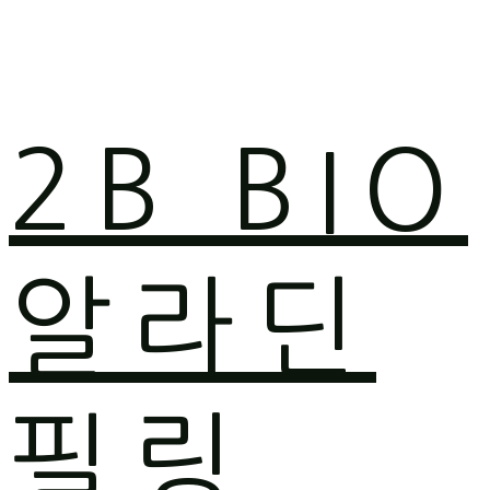
2B BIO
알라딘
필링