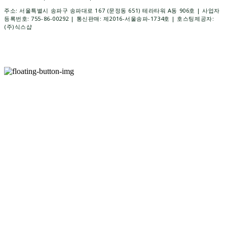
주소: 서울특별시 송파구 송파대로 167 (문정동 651) 테라타워 A동 906호 | 사업자
등록번호:
755-86-00292
| 통신판매:
제2016-서울송파-1734호
| 호스팅제공자:
(주)식스샵