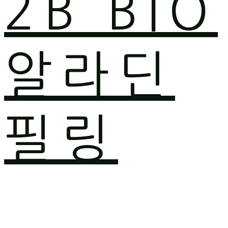
2B BIO
알라딘
필링