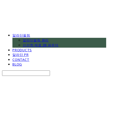
알라딘필링
알라딘필링 원리
신선한 재료 2B 파우더
PRODUCTS
알라딘 PR
CONTACT
BLOG
Search
검색
Log In
로그인
Cart
장바구니