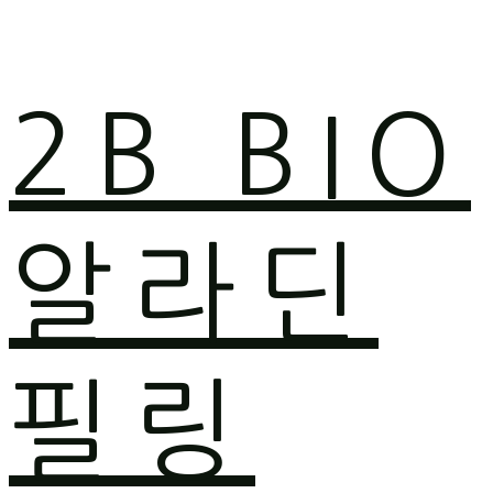
2B BIO
알라딘
필링