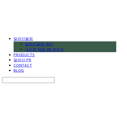
알라딘필링
알라딘필링 원리
신선한 재료 2B 파우더
PRODUCTS
알라딘 PR
CONTACT
BLOG
Search
검색
Log In
로그인
Cart
장바구니