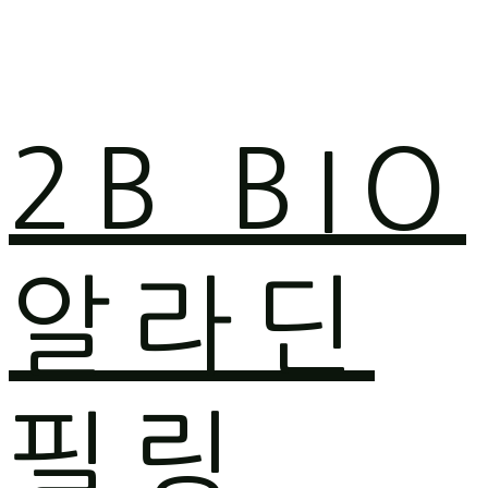
2B BIO
알라딘
필링