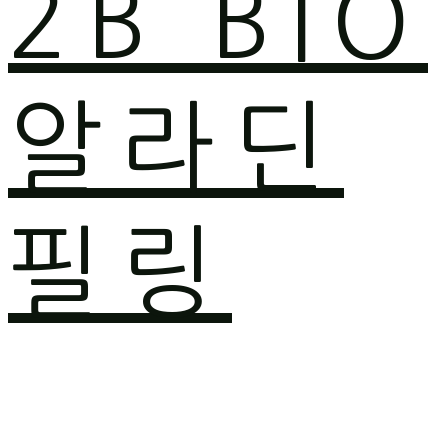
2B BIO
알라딘
필링