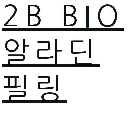
2B BIO
알라딘
필링