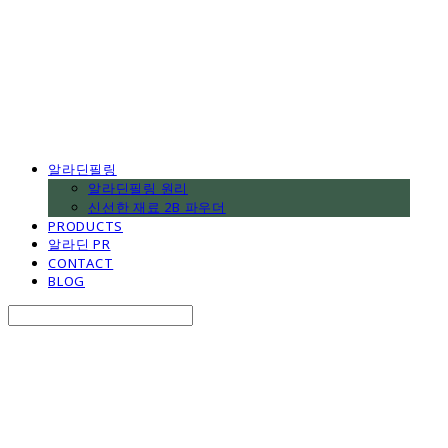
알라딘필링
알라딘필링 원리
신선한 재료 2B 파우더
PRODUCTS
알라딘 PR
CONTACT
BLOG
Search
검색
Log In
로그인
Cart
장바구니