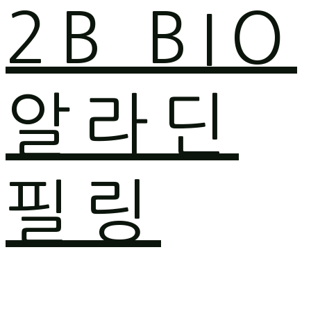
2B BIO
알라딘
필링