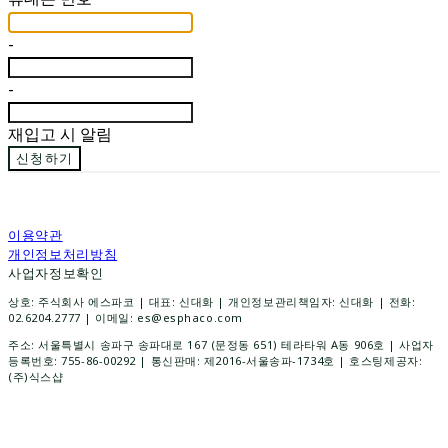
-
-
재입고 시 알림
신청하기
이용약관
개인정보처리방침
사업자정보확인
상호: 주식회사 에스파코 | 대표: 신대화 | 개인정보관리책임자: 신대화 | 전화:
02.6204.2777 | 이메일: es@esphaco.com
주소: 서울특별시 송파구 송파대로 167 (문정동 651) 테라타워 A동 906호 | 사업자
등록번호:
755-86-00292
| 통신판매:
제2016-서울송파-1734호
| 호스팅제공자:
(주)식스샵