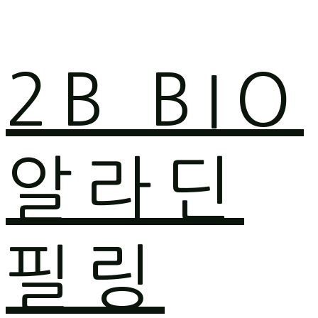
2B BIO
알라딘
필링