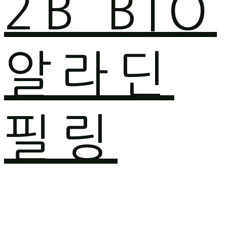
2B BIO
알라딘
필링