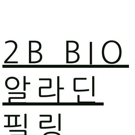
2B BIO
알라딘
필링