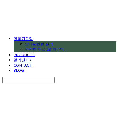
알라딘필링
알라딘필링 원리
신선한 재료 2B 파우더
PRODUCTS
알라딘 PR
CONTACT
BLOG
Search
검색
Log In
로그인
Cart
장바구니