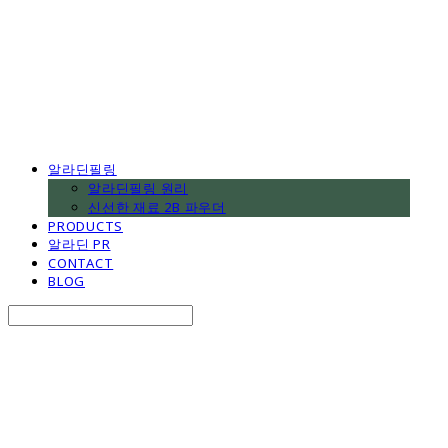
알라딘필링
알라딘필링 원리
신선한 재료 2B 파우더
PRODUCTS
알라딘 PR
CONTACT
BLOG
Search
검색
Log In
로그인
Cart
장바구니